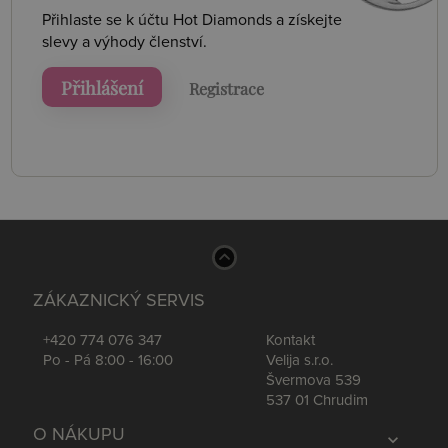
Přihlaste se k účtu Hot Diamonds a získejte
slevy a výhody členství.
Přihlášení
Registrace
ZÁKAZNICKÝ SERVIS
+420 774 076 347
Kontakt
Po - Pá 8:00 - 16:00
Velija s.r.o.
Švermova 539
537 01 Chrudim
O NÁKUPU
expand_more