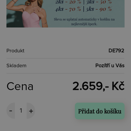
Produkt
DE792
Skladem
Pozítří u Vás
Cena
2.659,- Kč
Přidat do košíku