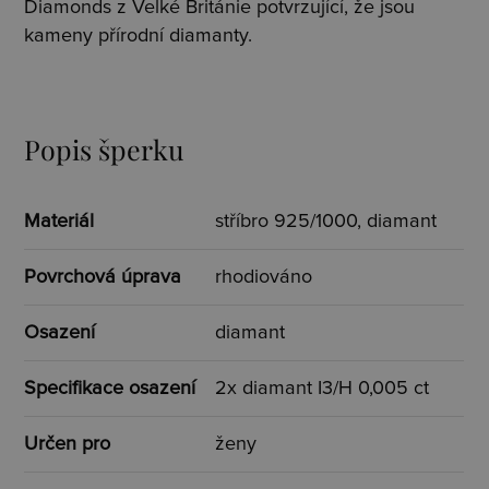
Diamonds z Velké Británie potvrzující, že jsou
kameny přírodní diamanty.
Popis šperku
Materiál
stříbro 925/1000, diamant
Povrchová úprava
rhodiováno
Osazení
diamant
Specifikace osazení
2x diamant I3/H 0,005 ct
Určen pro
ženy