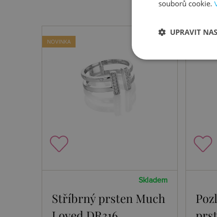
souborů cookie.
UPRAVIT NA
NOVINKA
NOVINKA
Skladem
Stříbrný prsten Much
Poz
Loved DR316
prs