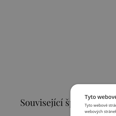
Tyto webové
Související šperky
Tyto webové strán
webových stránek