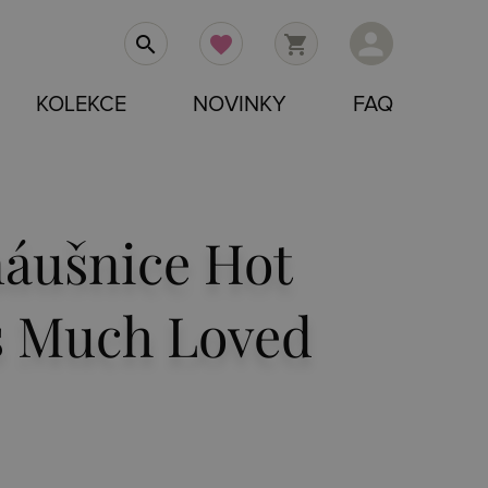
person
search
favorite
shopping_cart
KOLEKCE
NOVINKY
FAQ
náušnice Hot
 Much Loved