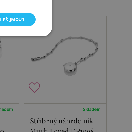
E PŘIJMOUT
NOVINKA
kladem
Skladem
Stříbrný náhrdelník
30
Much Loved DP1098