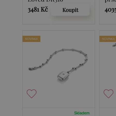
Muc
3481 Kč
403
Koupit
NOVINKA
NOVINKA
Skladem