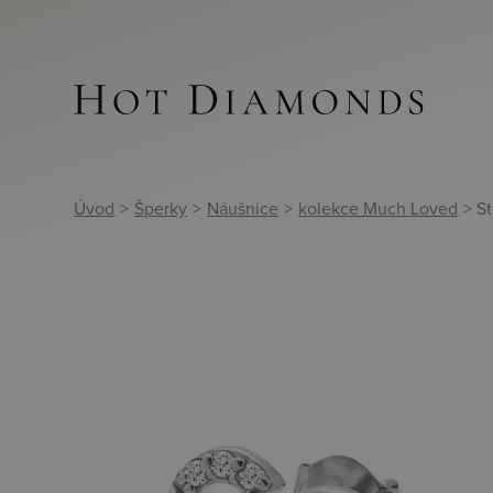
Úvod
>
Šperky
>
Náušnice
>
kolekce Much Loved
> S