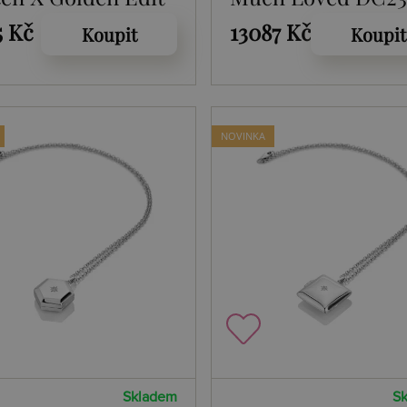
h Loved DR317
5 Kč
13087 Kč
Koupit
Koupit
NOVINKA
Skladem
S