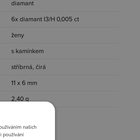
diamant
6x diamant I3/H 0,005 ct
ženy
s kamínkem
stříbrná, čirá
11 x 6 mm
2,40 g
Používáním našich
i používání