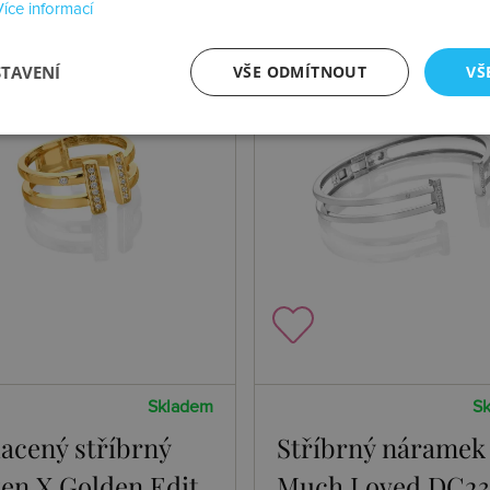
Více informací
STAVENÍ
VŠE ODMÍTNOUT
VŠ
NOVINKA
Skladem
S
lacený stříbrný
Stříbrný náramek
ten X Golden Edit
Much Loved DC2