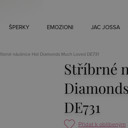
ŠPERKY
EMOZIONI
JAC JOSSA
tříbrné náušnice Hot Diamonds Much Loved DE731
Stříbrné 
Diamonds
DE731
Přidat k oblíbeným