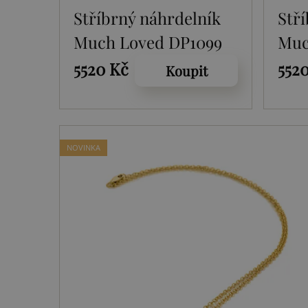
Stříbrný náhrdelník
Stř
Much Loved DP1099
Muc
5520 Kč
552
Koupit
NOVINKA