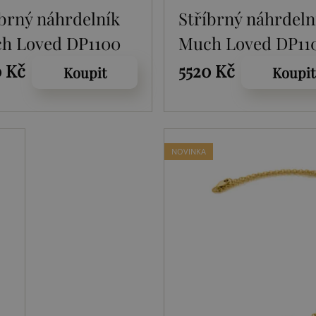
íbrný náhrdelník
Stříbrný náhrdeln
h Loved DP1100
Much Loved DP11
0 Kč
5520 Kč
Koupit
Koupit
NOVINKA