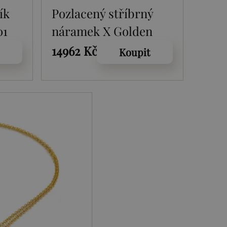
ík
Pozlacený stříbrný
01
náramek X Golden
Edit Much Loved
14962 Kč
Koupit
DC231