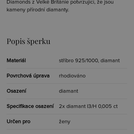
Diamonds z Velké Británie potvrzující, že jsou
kameny přírodní diamanty.
Popis šperku
Materiál
stříbro 925/1000, diamant
Povrchová úprava
rhodiováno
Osazení
diamant
Specifikace osazení
2x diamant I3/H 0,005 ct
Určen pro
ženy