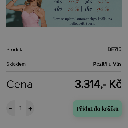
Produkt
DE715
Skladem
Pozítří u Vás
Cena
3.314,- Kč
Přidat do košíku