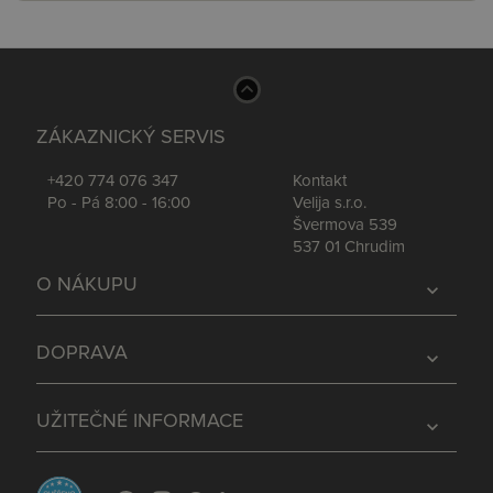
ZÁKAZNICKÝ SERVIS
+420 774 076 347
Kontakt
Po - Pá 8:00 - 16:00
Velija s.r.o.
Švermova 539
537 01 Chrudim
O NÁKUPU
expand_more
DOPRAVA
expand_more
UŽITEČNÉ INFORMACE
expand_more