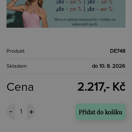
Produkt
DE748
Skladem
do 10. 8. 2026
Cena
2.217,- Kč
Přidat do košíku