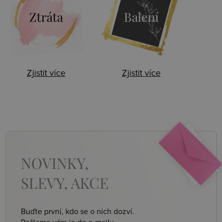
Ztráta
Balení
Zjistit více
Zjistit více
NOVINKY,
SLEVY, AKCE
Buďte první, kdo se o nich dozví.