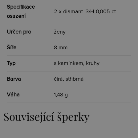
Specifikace
2 x diamant I3/H 0,005 ct
osazení
Určen pro
ženy
Šíře
8 mm
Typ
s kamínkem, kruhy
Barva
čirá, stříbrná
Váha
1,48 g
Související šperky