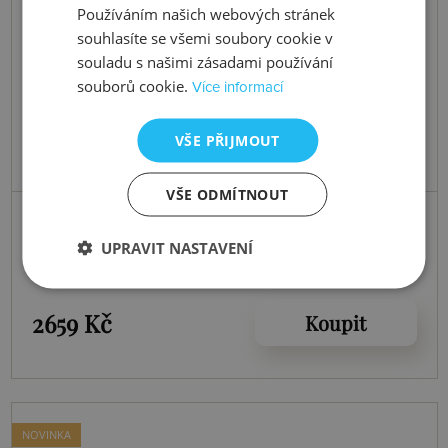
Používáním našich webových stránek
souhlasíte se všemi soubory cookie v
souladu s našimi zásadami používání
souborů cookie.
Více informací
VŠE PŘIJMOUT
VŠE ODMÍTNOUT
Skladem
Stříbrné náušnice Tender DE728
UPRAVIT NASTAVENÍ
2659 Kč
Koupit
NOVINKA