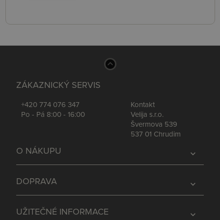
ZÁKAZNICKÝ SERVIS
+420 774 076 347
Kontakt
Po - Pá 8:00 - 16:00
Velija s.r.o.
Švermova 539
537 01 Chrudim
O NÁKUPU
expand_more
DOPRAVA
expand_more
UŽITEČNÉ INFORMACE
expand_more