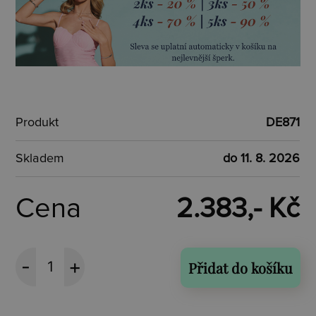
Produkt
DE871
Skladem
do 11. 8. 2026
Cena
2.383,- Kč
Přidat do košíku