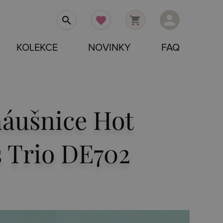
person
search
favorite
shopping_cart
KOLEKCE
NOVINKY
FAQ
náušnice Hot
 Trio DE702