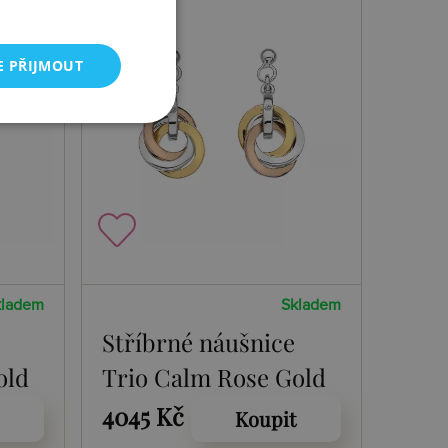
E PŘIJMOUT
kladem
Skladem
Stříbrné náušnice
old
Trio Calm Rose Gold
4045 Kč
Koupit