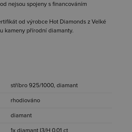
od nejsou spojeny s financováním
tifikát od výrobce Hot Diamonds z Velké
jsou kameny přírodní diamanty.
stříbro 925/1000, diamant
rhodiováno
diamant
1x diamant I3/H 0,01 ct