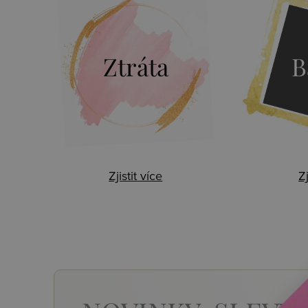
Ztráta
B
Zjistit více
Zj