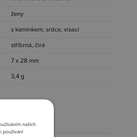
ženy
s kamínkem, srdce, visací
stříbrná, čirá
7 x 28 mm
3,4 g
Používáním našich
i používání