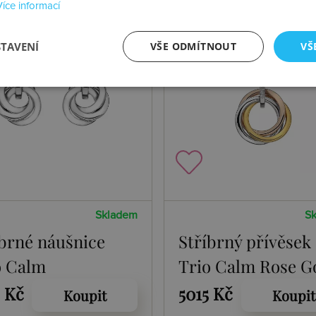
Více informací
STAVENÍ
VŠE ODMÍTNOUT
VŠ
Skladem
S
íbrné náušnice
Stříbrný přívěsek
o Calm
Trio Calm Rose G
2 Kč
5015 Kč
Koupit
Koupit