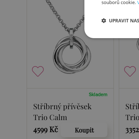
souborů cookie.
UPRAVIT NA
Skladem
Stříbrný přívěsek
Stř
Trio Calm
Tri
4599 Kč
335
Koupit