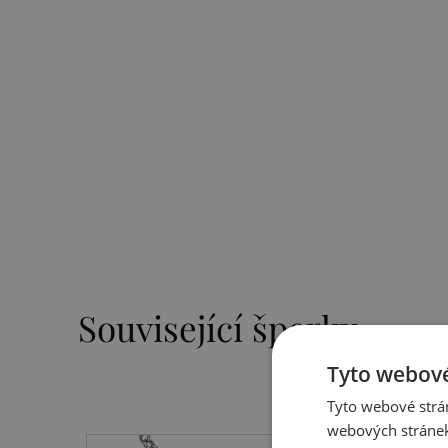
Související šperky
Tyto webové
Tyto webové strán
webových stránek