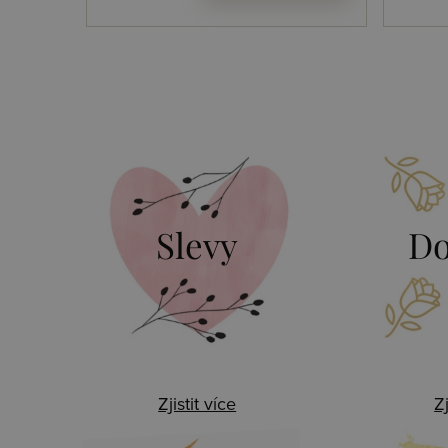
Slevy
Do
Zjistit více
Zj