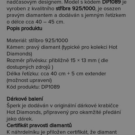
nadčasovým designem. Model s kódem
DP1089
je
vyroben z kvalitního
stříbra 925/1000
, je osazen
pravým diamantem a dodáván s jemným řetízkem
o délce cca 40 – 45 cm.
Popis produktu
Materiál: stříbro 925/1000
Kámen: pravý diamant (typické pro kolekci Hot
Diamonds)
Rozměr přívěsku: přibližně 15 × 13 mm ( dle
dostupných zdrojů )
Délka řetízku: cca 40 cm + 5 cm extender
(možnost upravení)
Kód produktu: DP1089
Dárkové balení
Šperk je dodáván v originální dárkové krabičce
Hot Diamonds, připravený pro okamžité předání
jako dárek.
Certifikát pravosti diamantů
K náhrdelníku je přiložen certifikát, že diamant