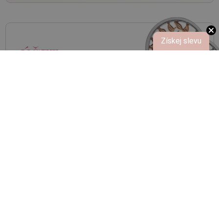
Získej slevu
ÚČET
HOT DIAMONDS
Přihlaste se k účtu Hot Diamonds a získejte
slevy a výhody členství.
Přihlášení
Registrace