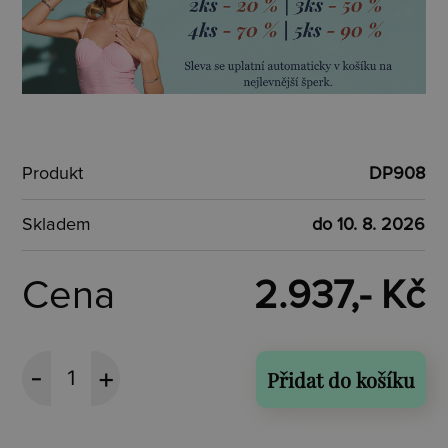
Produkt
DP908
Skladem
do 10. 8. 2026
Cena
2.937,- Kč
Přidat do košíku