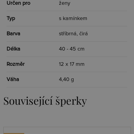
Určen pro
ženy
Typ
s kamínkem
Barva
stříbrná, čirá
Délka
40 - 45 cm
Rozměr
12 x 17 mm
Váha
4,40 g
Související šperky