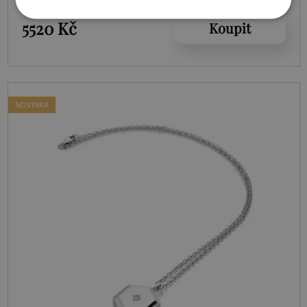
DP1099
5520 Kč
Koupit
NOVINKA