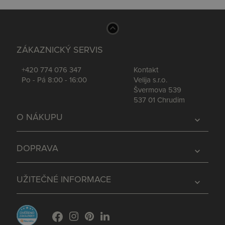
ZÁKAZNICKÝ SERVIS
+420 774 076 347
Kontakt
Po - Pá 8:00 - 16:00
Velija s.r.o.
Švermova 539
537 01 Chrudim
O NÁKUPU
expand_more
DOPRAVA
expand_more
UŽITEČNÉ INFORMACE
expand_more