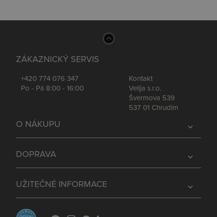
ZÁKAZNICKÝ SERVIS
+420 774 076 347
Kontakt
Po - Pá 8:00 - 16:00
Velija s.r.o.
Švermova 539
537 01 Chrudim
O NÁKUPU
expand_more
DOPRAVA
expand_more
UŽITEČNÉ INFORMACE
expand_more