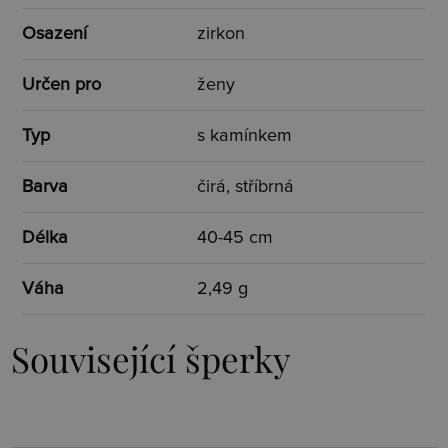
Osazení
zirkon
Určen pro
ženy
Typ
s kamínkem
Barva
čirá, stříbrná
Délka
40-45 cm
Váha
2,49 g
Související šperky