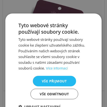
Tyto webové stránky
používají soubory cookie.
Tyto webové stránky používají soubory
cookie ke zlepšení uživatelského zážitku.
Používáním našich webových stránek
souhlasíte se všemi soubory cookie v
souladu s našimi zásadami používání
souborů cookie.
Více informací
VŠE PŘIJMOUT
VŠE ODMÍTNOUT
Skladem
Stříbrný náramek Silver Whisper
UPRAVIT NASTAVENÍ