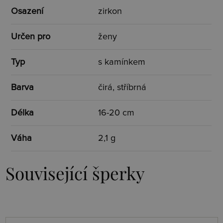
Osazení
zirkon
Určen pro
ženy
Typ
s kamínkem
Barva
čirá, stříbrná
Délka
16-20 cm
Váha
2,1 g
Související šperky