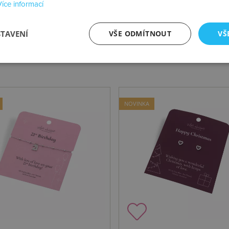
Více informací
STAVENÍ
VŠE ODMÍTNOUT
VŠ
NOVINKA