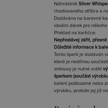
Náhrdelník
Silver Whispe
rhodiovaného stříbra a na
Dodáváno na barevné kart
ideální dárek pro někoho
Překlad na kartičce:
Nepřestávej zářit, přesně 
Důležité informace k bale
Tento šperk je dodáván v
které je nedílnou součást
smlouvy je nutné vrátit
vý
šperkem (součást výrobku)
balení poškozené nebo zn
výrobku, protože jej již n