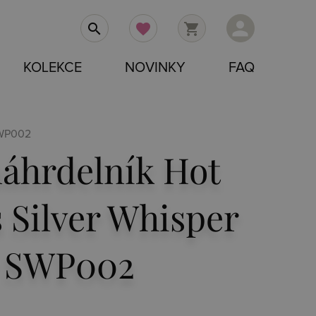
person
search
favorite
shopping_cart
KOLEKCE
NOVINKY
FAQ
 SWP002
náhrdelník Hot
Silver Whisper
r SWP002