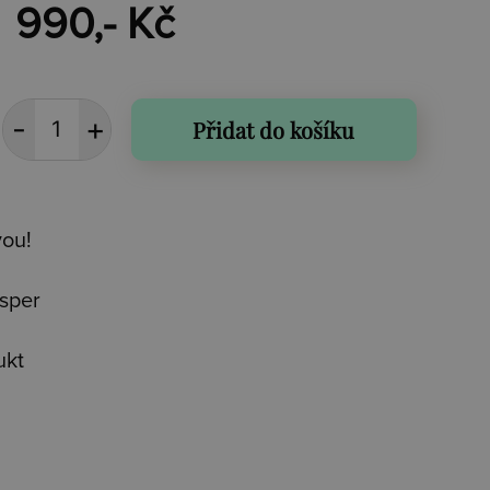
990,- Kč
Přidat do košíku
vou!
isper
ukt