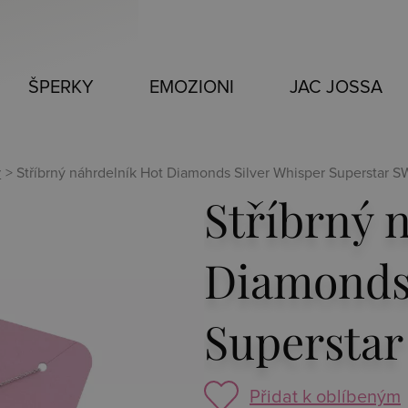
ŠPERKY
EMOZIONI
JAC JOSSA
r
> Stříbrný náhrdelník Hot Diamonds Silver Whisper Superstar
Stříbrný 
Diamonds 
Supersta
Přidat k oblíbeným