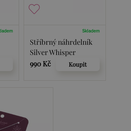
kladem
Skladem
Stříbrný náhrdelník
Silver Whisper
Christmas Angel
990 Kč
Koupit
SWP013