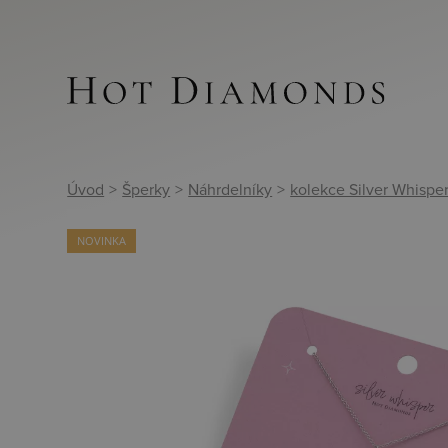
Úvod
>
Šperky
>
Náhrdelníky
>
kolekce Silver Whispe
NOVINKA