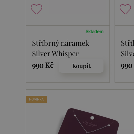
Skladem
Stříbrný náramek
Stř
Silver Whisper
Sil
Christmas Angel
Chr
990 Kč
990
Koupit
SWB061
NOVINKA