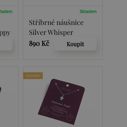
kladem
Skladem
Stříbrné náušnice
appy
Silver Whisper
3
Christmas Star
890 Kč
Koupit
SWE014
NOVINKA