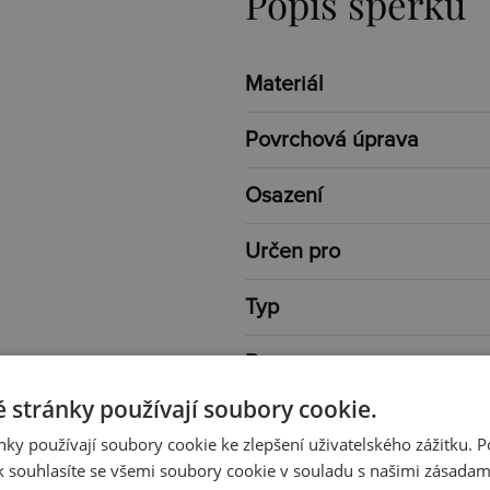
Popis šperku
Materiál
Povrchová úprava
Osazení
Určen pro
Typ
Barva
 stránky používají soubory cookie.
Délka
ky používají soubory cookie ke zlepšení uživatelského zážitku. 
 souhlasíte se všemi soubory cookie v souladu s našimi zásadam
Váha