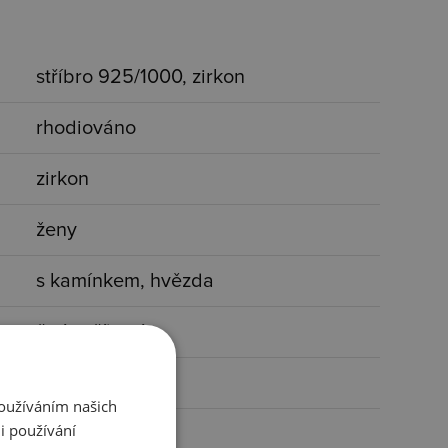
stříbro 925/1000, zirkon
rhodiováno
zirkon
ženy
s kamínkem, hvězda
čirá, stříbrná
40-45 cm
Používáním našich
i používání
2,77 g