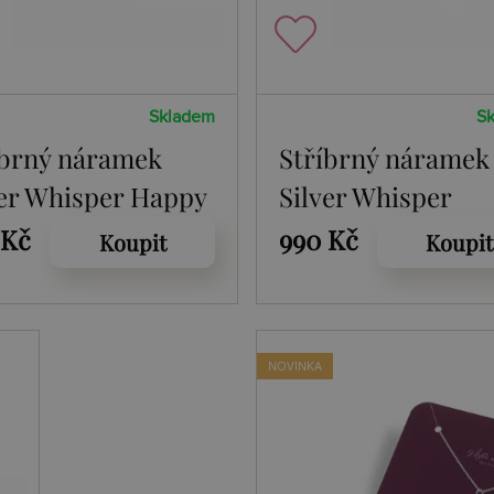
Skladem
S
íbrný náramek
Stříbrný náramek
ver Whisper Happy
Silver Whisper
istmas SWB062
Christmas Star
 Kč
990 Kč
Koupit
Koupit
SWB063
NOVINKA