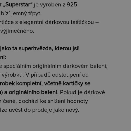
r „Superstar“
je vyroben z 925
bízí jemný třpyt.
ičce s elegantní dárkovou taštičkou –
 výjimečného.
jako ta superhvězda, kterou jsi!
ní:
e speciálním originálním dárkovém balení,
í výrobku. V případě odstoupení od
robek kompletní, včetně kartičky se
 a originálního balení
. Pokud je dárkové
ičené, dochází ke snížení hodnoty
elze uvést do prodeje jako nový.