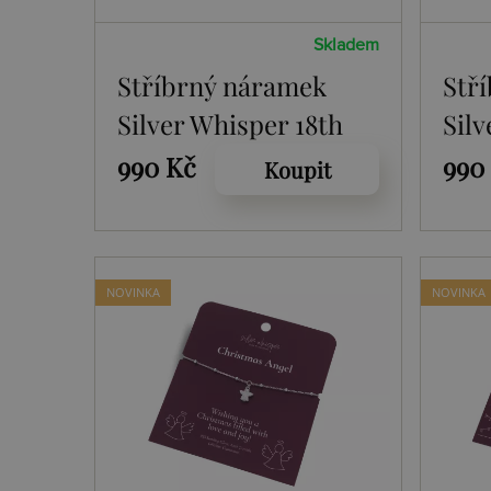
Skladem
Stříbrný náramek
Stř
Silver Whisper 18th
Silv
SWB001
SW
990 Kč
990
Koupit
NOVINKA
NOVINKA