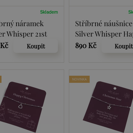
Skladem
S
íbrný náramek
Stříbrné náušnice
er Whisper 21st
Silver Whisper H
B002
Christmas SWE01
 Kč
890 Kč
Koupit
Koupit
NOVINKA