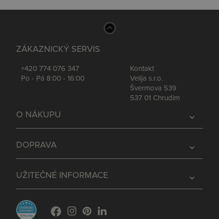
ZÁKAZNICKÝ SERVIS
+420 774 076 347
Kontakt
Po - Pá 8:00 - 16:00
Velija s.r.o.
Švermova 539
537 01 Chrudim
O NÁKUPU
expand_more
DOPRAVA
expand_more
UŽITEČNÉ INFORMACE
expand_more