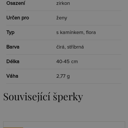
Osazení
zirkon
Určen pro
ženy
Typ
s kamínkem, flora
Barva
čirá, stříbrná
Délka
40-45 cm
Váha
2,77 g
Související šperky