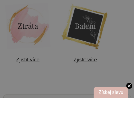
Ztráta
Balení
Zjistit více
Zjistit více
Získej slevu
NOVINKY,
SLEVY, AKCE