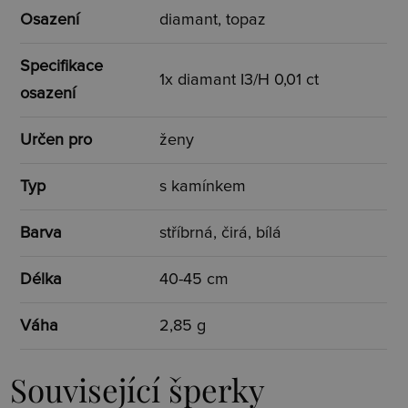
Osazení
diamant, topaz
Specifikace
1x diamant I3/H 0,01 ct
osazení
Určen pro
ženy
Typ
s kamínkem
Barva
stříbrná, čirá, bílá
Délka
40-45 cm
Váha
2,85 g
Související šperky