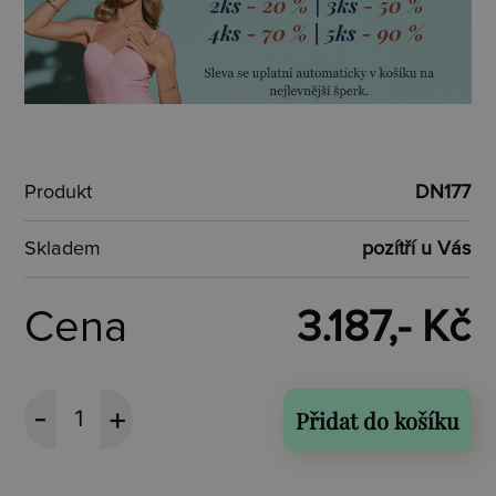
Produkt
DN177
Skladem
pozítří u Vás
Cena
3.187,- Kč
Přidat do košíku