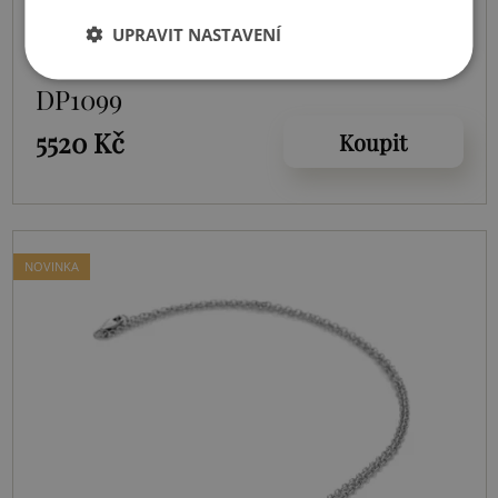
Skladem
UPRAVIT NASTAVENÍ
Stříbrný náhrdelník Much Loved
DP1099
5520 Kč
Koupit
NOVINKA