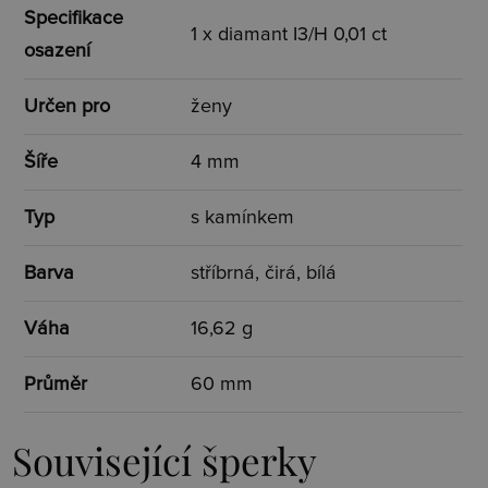
Specifikace
1 x diamant I3/H 0,01 ct
osazení
Určen pro
ženy
Šíře
4 mm
Typ
s kamínkem
Barva
stříbrná, čirá, bílá
Váha
16,62 g
Průměr
60 mm
Související šperky