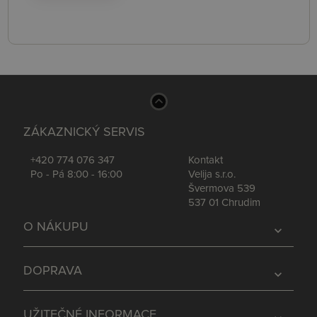
ZÁKAZNICKÝ SERVIS
+420 774 076 347
Kontakt
Po - Pá 8:00 - 16:00
Velija s.r.o.
Švermova 539
537 01 Chrudim
O NÁKUPU
expand_more
DOPRAVA
expand_more
UŽITEČNÉ INFORMACE