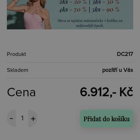
Produkt
DC217
Skladem
pozítří u Vás
Cena
6.912,- Kč
Přidat do košíku