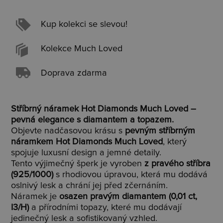
Kup kolekci se slevou!
Kolekce Much Loved
Doprava zdarma
Stříbrný náramek Hot Diamonds Much Loved –
pevná elegance s diamantem a topazem.
Objevte nadčasovou krásu s
pevným stříbrným
náramkem Hot Diamonds Much Loved
, který
spojuje luxusní design a jemné detaily.
Tento výjimečný šperk je vyroben
z pravého stříbra
(925/1000)
s rhodiovou úpravou, která mu dodává
oslnivý lesk a chrání jej před zčernáním.
Náramek je
osazen pravým diamantem (0,01 ct,
I3/H)
a přírodními topazy, které mu dodávají
jedinečný lesk a sofistikovaný vzhled.