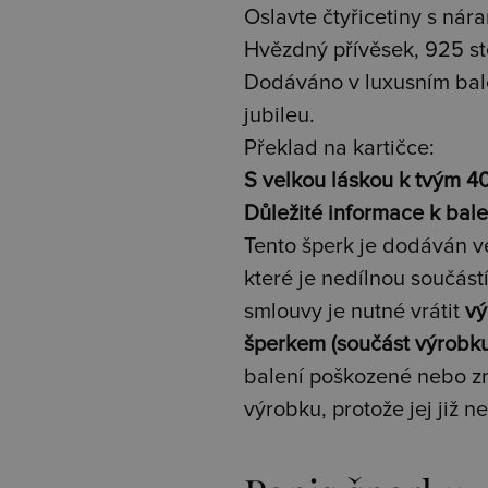
Oslavte čtyřicetiny s ná
Hvězdný přívěsek, 925 ste
Dodáváno v luxusním bal
jubileu.
Překlad na kartičce:
S velkou láskou k tvým 4
Důležité informace k bale
Tento šperk je dodáván v
které je nedílnou součást
smlouvy je nutné vrátit
vý
šperkem (součást výrobku)
balení poškozené nebo zn
výrobku, protože jej již n