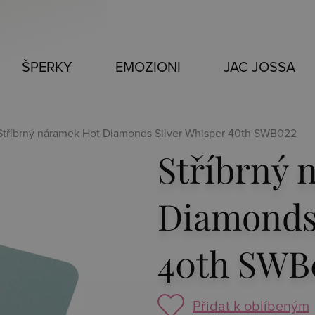
ŠPERKY
EMOZIONI
JAC JOSSA
Stříbrný náramek Hot Diamonds Silver Whisper 40th SWB022
Stříbrný 
Diamonds 
40th SWB
Přidat k oblíbeným