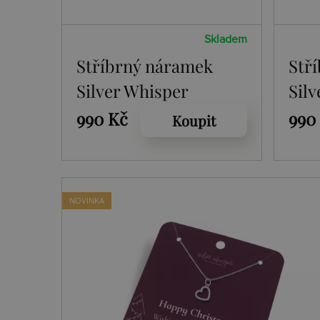
Skladem
Stříbrný náramek
Stř
Silver Whisper
Sil
Christmas Angel
Chr
990 Kč
990
Koupit
SWB061
NOVINKA