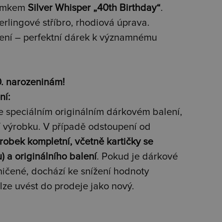
ramkem
Silver Whisper „40th Birthday“
.
rlingové stříbro, rhodiová úprava.
ení – perfektní dárek k významnému
0. narozeninám!
ní:
e speciálním originálním dárkovém balení,
í výrobku. V případě odstoupení od
robek kompletní, včetně kartičky se
 a originálního balení
. Pokud je dárkové
ičené, dochází ke snížení hodnoty
elze uvést do prodeje jako nový.