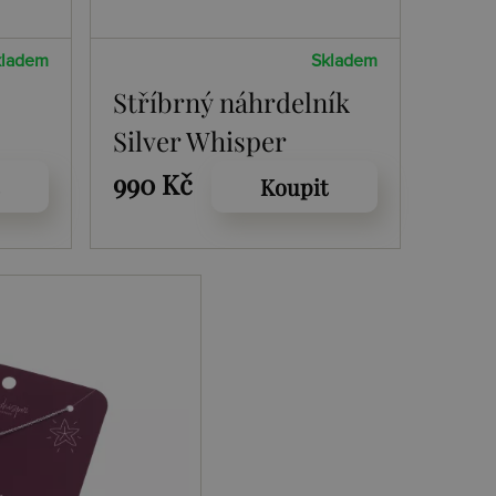
kladem
Skladem
Stříbrný náhrdelník
Silver Whisper
Christmas Angel
990 Kč
Koupit
SWP013