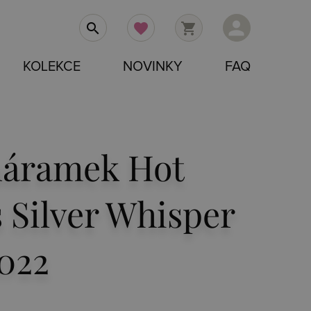
person
search
favorite
shopping_cart
KOLEKCE
NOVINKY
FAQ
náramek Hot
Silver Whisper
022