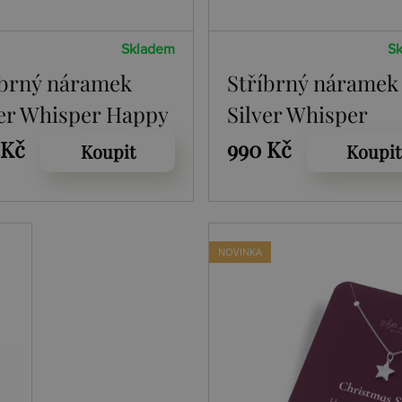
Skladem
S
íbrný náramek
Stříbrný náramek
ver Whisper Happy
Silver Whisper
istmas SWB062
Christmas Star
 Kč
990 Kč
Koupit
Koupit
SWB063
NOVINKA