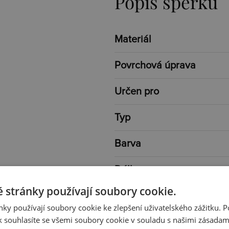
Popis šperku
Materiál
Povrchová úprava
Určen pro
Typ
Barva
Délka
 stránky používají soubory cookie.
Váha
ky používají soubory cookie ke zlepšení uživatelského zážitku. 
 souhlasíte se všemi soubory cookie v souladu s našimi zásadam