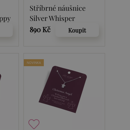
Stříbrné náušnice
appy
Silver Whisper
3
Christmas Star
890 Kč
Koupit
SWE014
NOVINKA