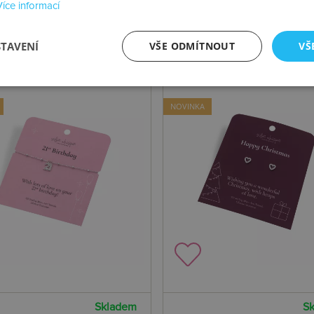
Více informací
STAVENÍ
VŠE ODMÍTNOUT
VŠ
NOVINKA
Skladem
S