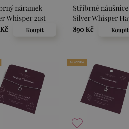
íbrný náramek
Stříbrné náušnice
er Whisper 21st
Silver Whisper H
B002
Christmas SWE01
 Kč
890 Kč
Koupit
Koupit
NOVINKA