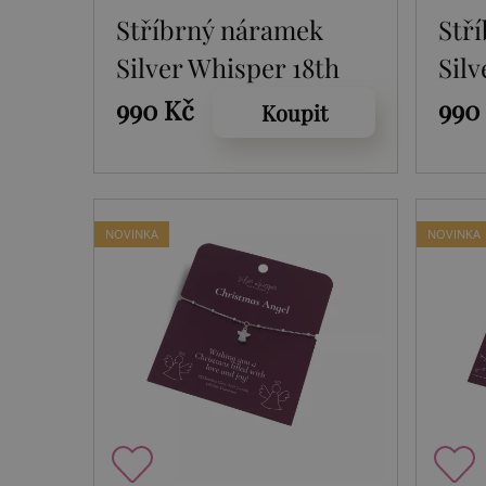
Stříbrný náramek
Stř
Silver Whisper 18th
Silv
SWB001
SW
990 Kč
990
Koupit
NOVINKA
NOVINKA