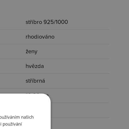
stříbro 925/1000
rhodiováno
ženy
hvězda
stříbrná
16-20 cm
2,1 g
Používáním našich
i používání