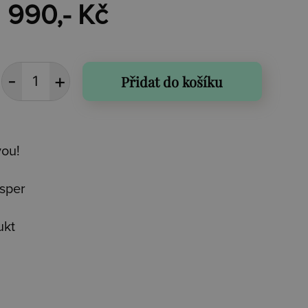
990,- Kč
Přidat do košíku
vou!
isper
ukt