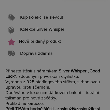
Kup kolekci se slevou!
Kolekce Silver Whisper
Nově přidaný produkt
Doprava zdarma
Přineste štěstí s náramkem
Silver Whisper „Good
Luck“
, zdobeným přívěskem čtyřlístku.
Vyroben z 925 sterlingového stříbra, s rhodiovou
úpravou proti zčernání.
Dodáváno v luxusním dárkovém balení – ideální
talisman pro nové začátky.
Překlad na kartičce:
Přeji Ti/Vám hodně štěstí - zasloužíš/zasloužíte si