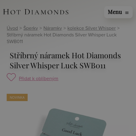
Menu
menu
Úvod
>
Šperky
>
Náramky
>
kolekce Silver Whisper
>
Stříbrný náramek Hot Diamonds Silver Whisper Luck
SWB011
Stříbrný náramek Hot Diamonds
Silver Whisper Luck SWB011
Přidat k oblíbeným
NOVINKA