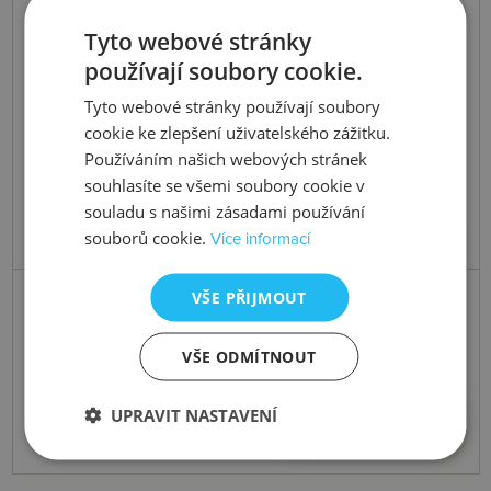
Tyto webové stránky
používají soubory cookie.
Tyto webové stránky používají soubory
cookie ke zlepšení uživatelského zážitku.
Používáním našich webových stránek
souhlasíte se všemi soubory cookie v
souladu s našimi zásadami používání
souborů cookie.
Více informací
Skladem
VŠE PŘIJMOUT
Stříbrný náramek Silver Whisper
VŠE ODMÍTNOUT
Christmas Angel SWB061
990 Kč
Koupit
UPRAVIT NASTAVENÍ