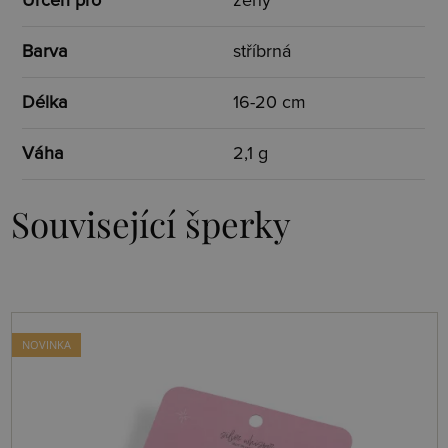
Určen pro
ženy
Barva
stříbrná
Délka
16-20 cm
Váha
2,1 g
Související šperky
NOVINKA