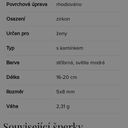
Povrchová úprava
rhodiováno
Osazení
zirkon
Určen pro
ženy
Typ
s kamínkem
Barva
stříbrná, světle modrá
Délka
16-20 cm
Rozměr
5x8 mm
Váha
2,31 g
Související šperky