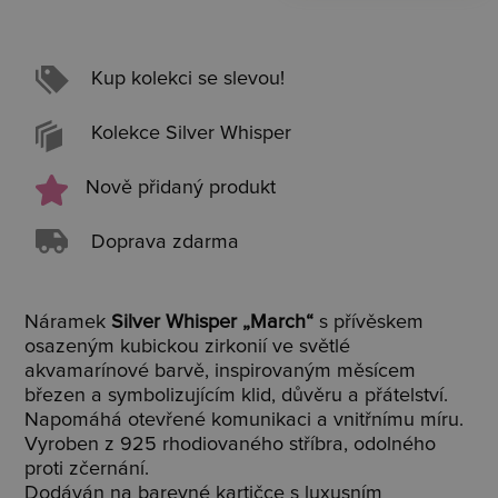
Kup kolekci se slevou!
Kolekce Silver Whisper
Nově přidaný produkt
Doprava zdarma
Náramek
Silver Whisper „March“
s přívěskem
osazeným kubickou zirkonií ve světlé
akvamarínové barvě, inspirovaným měsícem
březen a symbolizujícím klid, důvěru a přátelství.
Napomáhá otevřené komunikaci a vnitřnímu míru.
Vyroben z 925 rhodiovaného stříbra, odolného
proti zčernání.
Dodáván na barevné kartičce s luxusním