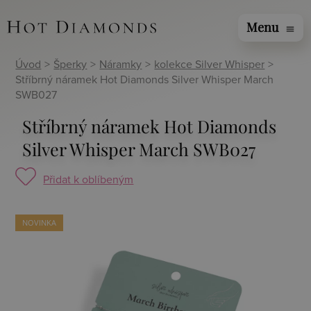
Menu
menu
Úvod
>
Šperky
>
Náramky
>
kolekce Silver Whisper
>
Stříbrný náramek Hot Diamonds Silver Whisper March
SWB027
Stříbrný náramek Hot Diamonds
Silver Whisper March SWB027
Přidat k oblíbeným
NOVINKA