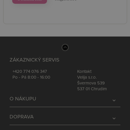
ZÁKAZNICKÝ SERVIS
+420 774 076 347
Kontakt
Po - Pá 8:00 - 16:00
Velija s.r.o.
Švermova 539
537 01 Chrudim
O NÁKUPU
expand_more
DOPRAVA
expand_more