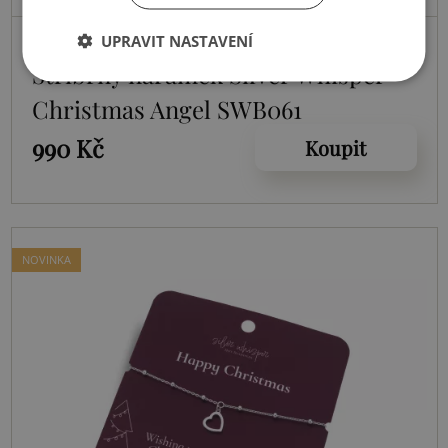
Skladem
UPRAVIT NASTAVENÍ
Stříbrný náramek Silver Whisper
Christmas Angel SWB061
990 Kč
Koupit
NOVINKA