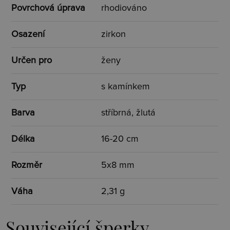
Povrchová úprava
rhodiováno
Osazení
zirkon
Určen pro
ženy
Typ
s kamínkem
Barva
stříbrná, žlutá
Délka
16-20 cm
Rozměr
5x8 mm
Váha
2,31 g
Související šperky