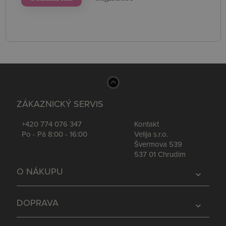
ZÁKAZNICKÝ SERVIS
+420 774 076 347
Kontakt
Po - Pá 8:00 - 16:00
Velija s.r.o.
Švermova 539
537 01 Chrudim
O NÁKUPU
expand_more
DOPRAVA
expand_more