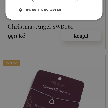
Skladem
UPRAVIT NASTAVENÍ
Stříbrný náramek Silver Whisper
Christmas Angel SWB061
990 Kč
Koupit
NOVINKA