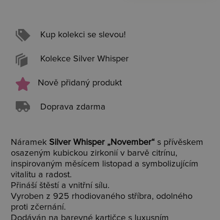
Kup kolekci se slevou!
Kolekce Silver Whisper
Nově přidaný produkt
Doprava zdarma
Náramek
Silver Whisper „November“
s přívěskem
osazeným kubickou zirkonií v barvě citrínu,
inspirovaným měsícem listopad a symbolizujícím
vitalitu a radost.
Přináší štěstí a vnitřní sílu.
Vyroben z 925 rhodiovaného stříbra, odolného
proti zčernání.
Dodáván na barevné kartičce s luxusním