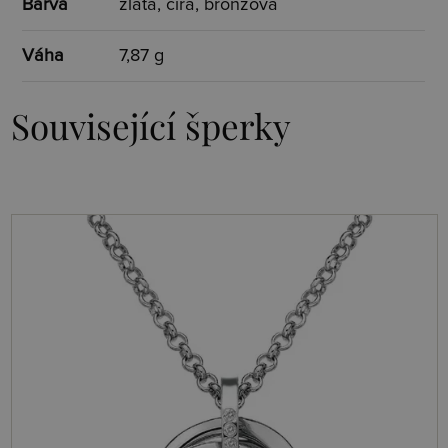
Barva
zlatá, čirá, bronzová
Váha
7,87 g
Související šperky