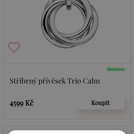
Skladem
Stříbrný přívěsek Trio Calm
4599 Kč
Koupit