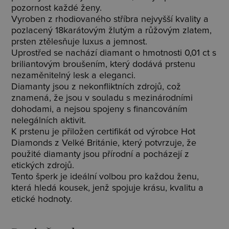
pozornost každé ženy.
Vyroben z rhodiovaného stříbra nejvyšší kvality a
pozlacený 18karátovým žlutým a růžovým zlatem,
prsten ztělesňuje luxus a jemnost.
Uprostřed se nachází diamant o hmotnosti 0,01 ct s
briliantovým broušením, který dodává prstenu
nezaměnitelný lesk a eleganci.
Diamanty jsou z nekonfliktních zdrojů, což
znamená, že jsou v souladu s mezinárodními
dohodami, a nejsou spojeny s financováním
nelegálních aktivit.
K prstenu je přiložen certifikát od výrobce Hot
Diamonds z Velké Británie, který potvrzuje, že
použité diamanty jsou přírodní a pocházejí z
etických zdrojů.
Tento šperk je ideální volbou pro každou ženu,
která hledá kousek, jenž spojuje krásu, kvalitu a
etické hodnoty.