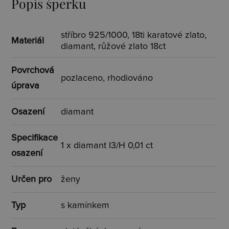
Popis šperku
stříbro 925/1000, 18ti karatové zlato,
Materiál
diamant, růžové zlato 18ct
Povrchová
pozlaceno, rhodiováno
úprava
Osazení
diamant
Specifikace
1 x diamant I3/H 0,01 ct
osazení
Určen pro
ženy
Typ
s kamínkem