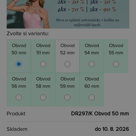
Zvolte si variantu:
Obvod
Obvod
Obvod
Obvod
Obvod
50 mm
51 mm
52 mm
54 mm
55 mm
Obvod
Obvod
Obvod
Obvod
56 mm
58 mm
59 mm
60 mm
Produkt
DR297/K Obvod 50 mm
Skladem
do 10. 8. 2026