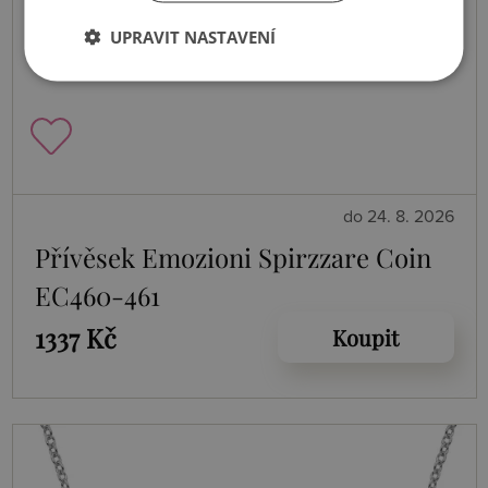
UPRAVIT NASTAVENÍ
do 24. 8. 2026
Přívěsek Emozioni Spirzzare Coin
EC460-461
1337 Kč
Koupit