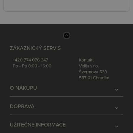
ZÁKAZNICKÝ SERVIS
+420 774 076 347
Kontakt
Po - Pá 8:00 - 16:00
Velija s.r.o.
Švermova 539
537 01 Chrudim
O NÁKUPU
expand_more
DOPRAVA
expand_more
UŽITEČNÉ INFORMACE
expand_more