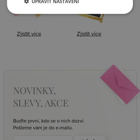
UPRAVIT NASTAVENÍ
Zjistit více
Zjistit více
NOVINKY,
SLEVY, AKCE
Buďte první, kdo se o nich dozví.
Pošleme vám je do e-mailu.