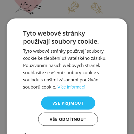
Zjistit více
Zjistit více
Tyto webové stránky
používají soubory cookie.
Tyto webové stránky používají soubory
cookie ke zlepšení uživatelského zážitku.
Kontrola
Výměna
Používáním našich webových stránek
souhlasíte se všemi soubory cookie v
souladu s našimi zásadami používání
souborů cookie.
Více informací
Zjistit více
Zjistit více
VŠE PŘIJMOUT
VŠE ODMÍTNOUT
Ztráta
Balení