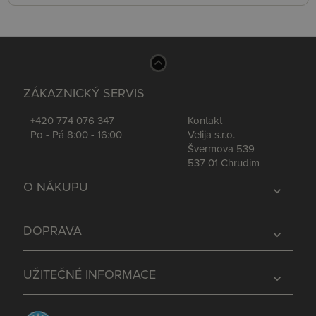
ZÁKAZNICKÝ SERVIS
+420 774 076 347
Kontakt
Po - Pá 8:00 - 16:00
Velija s.r.o.
Švermova 539
537 01 Chrudim
O NÁKUPU
expand_more
DOPRAVA
expand_more
UŽITEČNÉ INFORMACE
expand_more