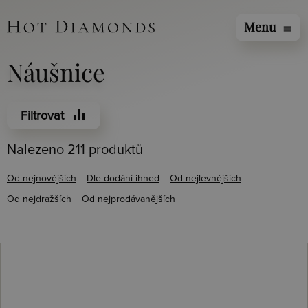
Menu
menu
Náušnice
equalizer
Filtrovat
Nalezeno 211 produktů
Od nejnovějších
Dle dodání ihned
Od nejlevnějších
Od nejdražších
Od nejprodávanějších