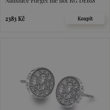
Náušnice Forget me not RG DE618
2383 Kč
Koupit