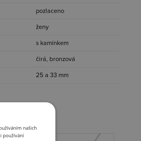
pozlaceno
ženy
s kamínkem
čirá, bronzová
25 a 33 mm
Používáním našich
i používání