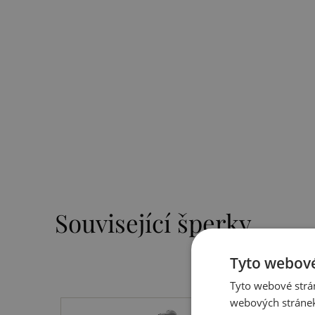
Související šperky
Tyto webové
Tyto webové strán
webových stránek