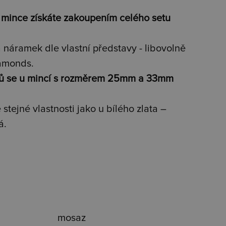
 mince získáte zakoupením celého setu
 náramek dle vlastní představy - libovolně
amonds.
ků se u mincí s rozměrem 25mm a 33mm
stejné vlastnosti jako u bílého zlata –
á.
mosaz