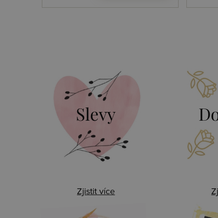
Slevy
Do
Zjistit více
Zj