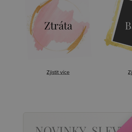
Ztráta
B
Zjistit více
Zj
NOVINKY,
SLEVY,