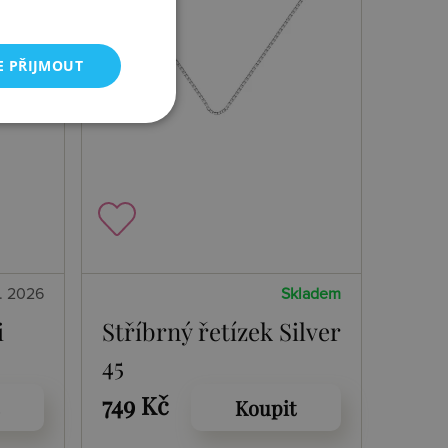
E PŘIJMOUT
8. 2026
Skladem
i
Stříbrný řetízek Silver
45
749 Kč
Koupit