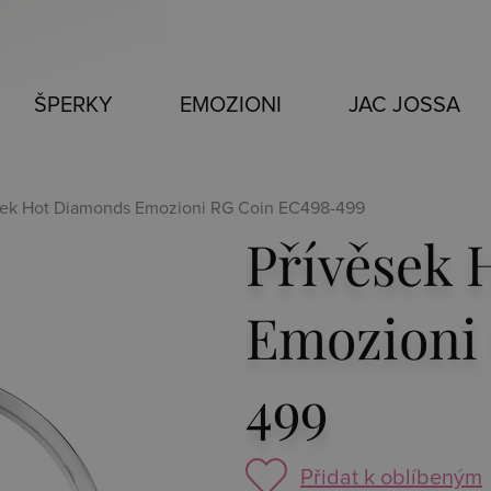
ŠPERKY
EMOZIONI
JAC JOSSA
sek Hot Diamonds Emozioni RG Coin EC498-499
Přívěsek 
Emozioni
499
Přidat k oblíbeným