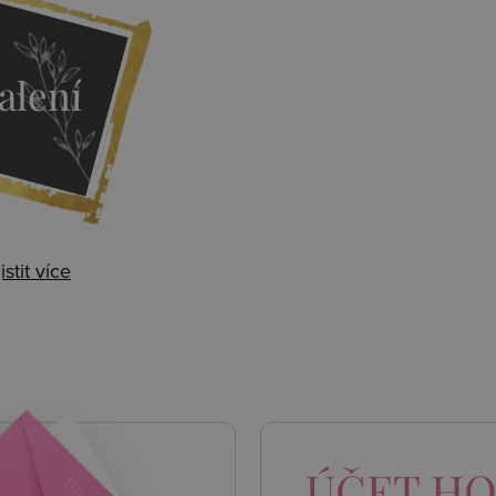
alení
istit více
 AKCE
ÚČET
HO