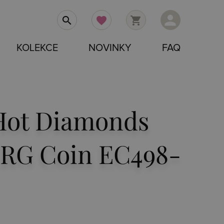
person
search
favorite
shopping_cart
KOLEKCE
NOVINKY
FAQ
Hot Diamonds
 RG Coin EC498-