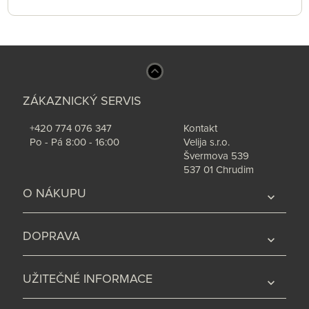
ZÁKAZNICKÝ SERVIS
+420 774 076 347
Kontakt
Po - Pá 8:00 - 16:00
Velija s.r.o.
Švermova 539
537 01 Chrudim
O NÁKUPU
expand_more
DOPRAVA
expand_more
UŽITEČNÉ INFORMACE
expand_more