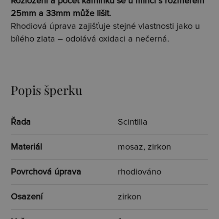
Rozložení a počet kamínků se u mincí s rozměrem
25mm a 33mm může lišit.
Rhodiová úprava zajišťuje stejné vlastnosti jako u
bílého zlata – odolává oxidaci a nečerná.
Popis šperku
Řada
Scintilla
Materiál
mosaz, zirkon
Povrchová úprava
rhodiováno
Osazení
zirkon