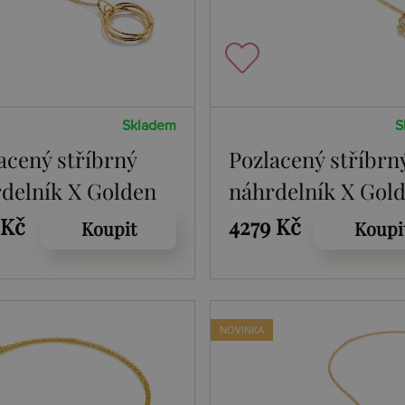
Skladem
S
acený stříbrný
Pozlacený stříbrn
delník X Golden
náhrdelník X Gol
 String DP1109
Edit Tender DP110
 Kč
4279 Kč
Koupit
Koupi
NOVINKA