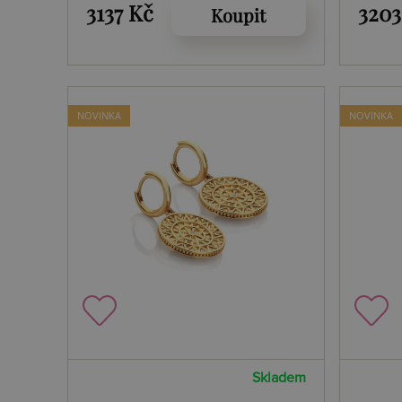
Edit Solitaite DL723
Edit
3137 Kč
3203
Koupit
NOVINKA
NOVINKA
Skladem