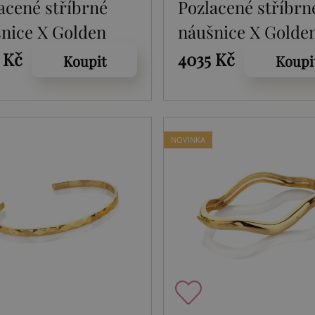
acené stříbrné
Pozlacené stříbrn
nice X Golden
náušnice X Golde
 Paired DE889
Edit Paired DE88
 Kč
4035 Kč
Koupit
Koupi
NOVINKA