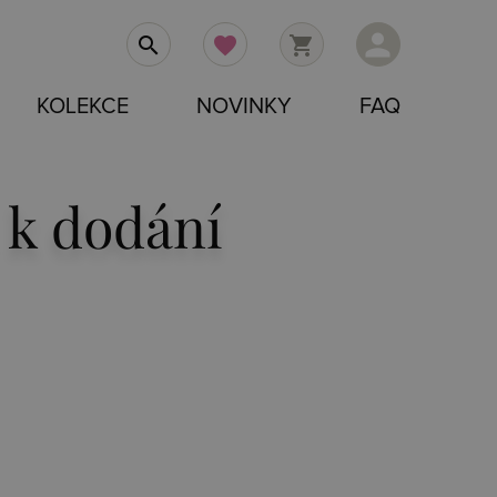
person
search
favorite
shopping_cart
KOLEKCE
NOVINKY
FAQ
 k dodání