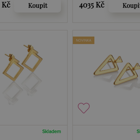
 SOL DE897
Edit String DE896
 Kč
4035 Kč
Koupit
Koupi
NOVINKA
Skladem
S