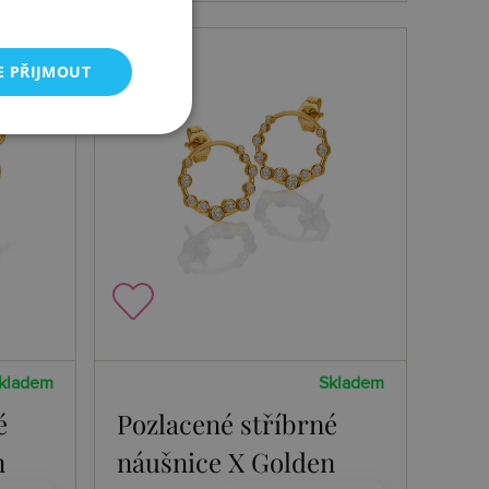
NOVINKA
E PŘIJMOUT
kladem
Skladem
é
Pozlacené stříbrné
n
náušnice X Golden