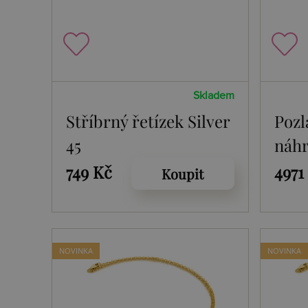
Skladem
Stříbrný řetízek Silver
Pozl
45
náhr
Edit
749 Kč
4971
Koupit
NOVINKA
NOVINKA