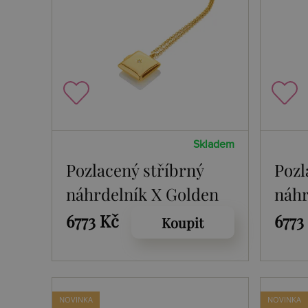
Skladem
Pozlacený stříbrný
Pozl
náhrdelník X Golden
náhr
Edit Much Loved
Edit
6773 Kč
6773
Koupit
DP1103
DP1
NOVINKA
NOVINKA