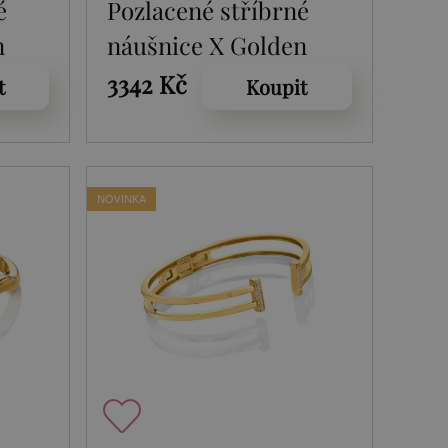
é
Pozlacené stříbrné
n
náušnice X Golden
8
Edit Harlequin DE883
3342 Kč
t
Koupit
NOVINKA