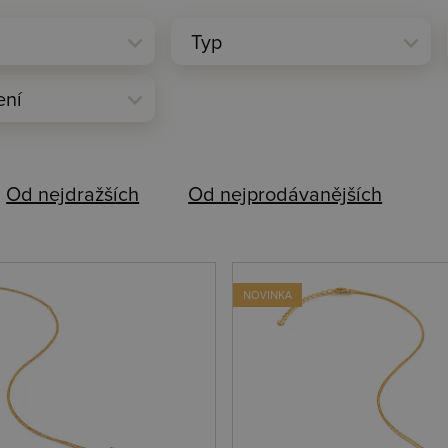
expand_more
expand_more
Typ
expand_more
ení
Od nejdražších
Od nejprodávanějších
NOVINKA