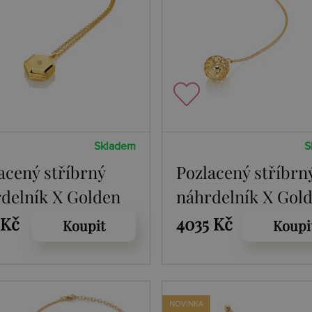
Skladem
S
acený stříbrný
Pozlacený stříbrn
delník X Golden
náhrdelník X Gol
 Much Loved
Edit Orb DP1097
 Kč
4035 Kč
Koupit
Koupi
102
NOVINKA