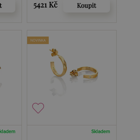
Edit Tender DE894
5421 Kč
t
Koupit
NOVINKA
kladem
Skladem