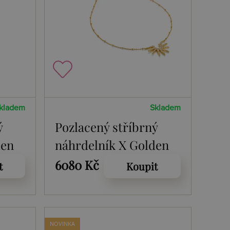
kladem
Skladem
ý
Pozlacený stříbrný
den
náhrdelník X Golden
Edit SOL DN237
6080 Kč
t
Koupit
NOVINKA