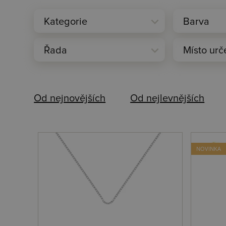
expand_more
Kategorie
Barva
expand_more
Řada
Místo urč
Od nejnovějších
Od nejlevnějších
NOVINKA