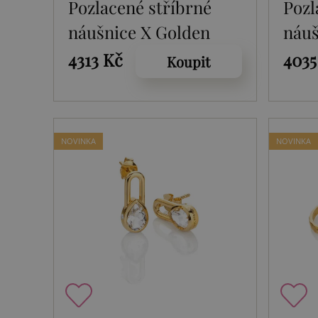
Pozlacené stříbrné
Pozl
náušnice X Golden
náuš
Edit Athena DE890
Edit
4313 Kč
4035
Koupit
NOVINKA
NOVINKA