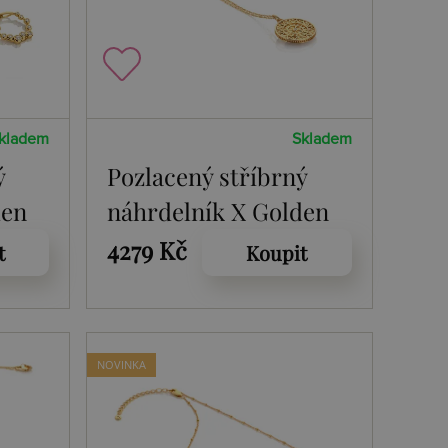
kladem
Skladem
ý
Pozlacený stříbrný
den
náhrdelník X Golden
7
Edit Athena DP1104
4279 Kč
t
Koupit
NOVINKA