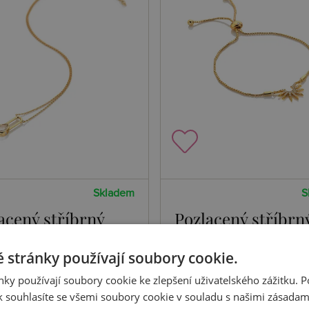
Skladem
S
acený stříbrný
Pozlacený stříbrn
delník X Golden
náramek X Golde
 stránky používají soubory cookie.
 Solitaite DN234
Edit SOL DL725
 Kč
6391 Kč
Koupit
Koupi
ky používají soubory cookie ke zlepšení uživatelského zážitku. 
 souhlasíte se všemi soubory cookie v souladu s našimi zásadam