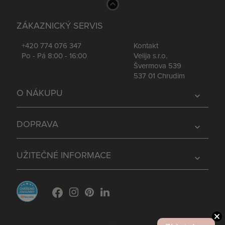
ZÁKAZNICKÝ SERVIS
+420 774 076 347
Kontakt
Po - Pá 8:00 - 16:00
Velija s.r.o.
Švermova 539
537 01 Chrudim
O NÁKUPU
expand_more
DOPRAVA
expand_more
UŽITEČNÉ INFORMACE
expand_more