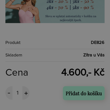
Produkt
DE826
Skladem
Zítra u Vás
Cena
4.600,- Kč
Přidat do košíku