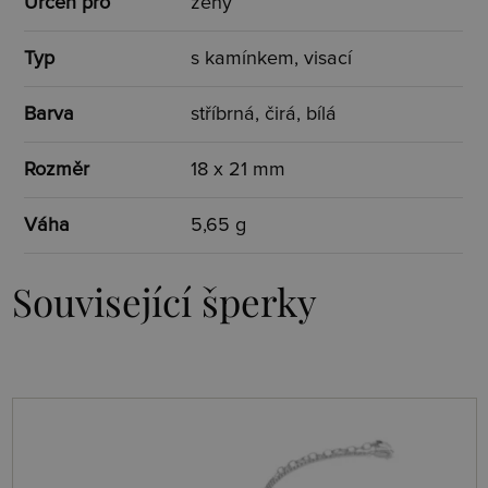
Určen pro
ženy
Typ
s kamínkem, visací
Barva
stříbrná, čirá, bílá
Rozměr
18 x 21 mm
Váha
5,65 g
Související šperky