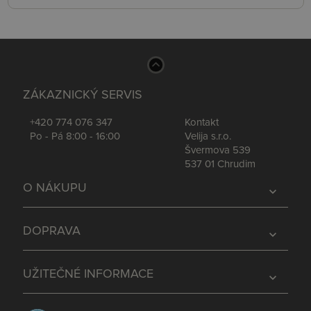
ZÁKAZNICKÝ SERVIS
+420 774 076 347
Kontakt
Po - Pá 8:00 - 16:00
Velija s.r.o.
Švermova 539
537 01 Chrudim
O NÁKUPU
expand_more
DOPRAVA
expand_more
UŽITEČNÉ INFORMACE
expand_more