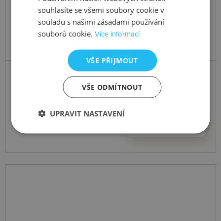
souhlasíte se všemi soubory cookie v
souladu s našimi zásadami používání
souborů cookie.
Více informací
VŠE PŘIJMOUT
Skladem
Stříbrný náhrdelník Illuminate
VŠE ODMÍTNOUT
DP1032
UPRAVIT NASTAVENÍ
4639 Kč
Koupit