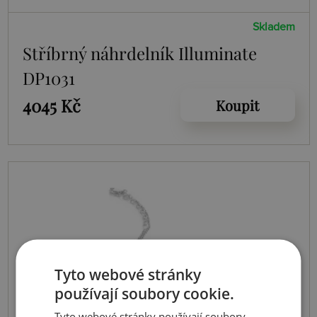
Skladem
Stříbrný náhrdelník Illuminate
DP1031
4045 Kč
Koupit
Tyto webové stránky
používají soubory cookie.
Tyto webové stránky používají soubory