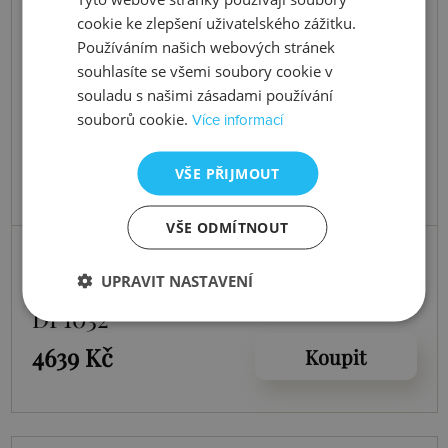
cookie ke zlepšení uživatelského zážitku.
Používáním našich webových stránek
souhlasíte se všemi soubory cookie v
souladu s našimi zásadami používání
souborů cookie.
Více informací
VŠE PŘIJMOUT
VŠE ODMÍTNOUT
Skladem
Stříbrný náhrdelník Illuminate
UPRAVIT NASTAVENÍ
DP1032
4639 Kč
Koupit