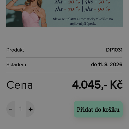
Produkt
DP1031
Skladem
do 11. 8. 2026
Cena
4.045,- Kč
Přidat do košíku