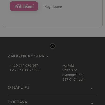
Přihlášení
Registrace
ZÁKAZNICKÝ SERVIS
+420 774 076 347
Kontakt
Po - Pá 8:00 - 16:00
Velija s.r.o.
Švermova 539
537 01 Chrudim
O NÁKUPU
expand_more
DOPRAVA
expand_more