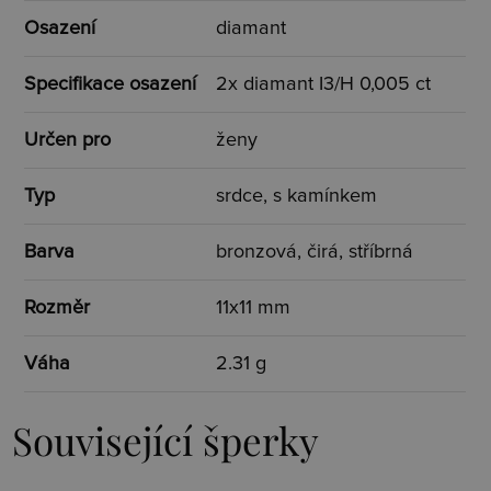
Osazení
diamant
Specifikace osazení
2x diamant I3/H 0,005 ct
Určen pro
ženy
Typ
srdce, s kamínkem
Barva
bronzová, čirá, stříbrná
Rozměr
11x11 mm
Váha
2.31 g
Související šperky