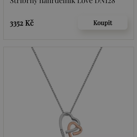
Stříbrný náhrdelník Love DN128
3352 Kč
Koupit