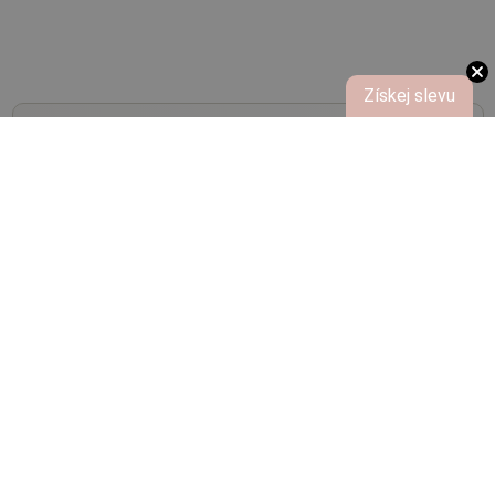
Získej slevu
NOVINKY,
SLEVY, AKCE
Buďte první, kdo se o nich dozví.
Pošleme vám je do e-mailu.
Odeslat