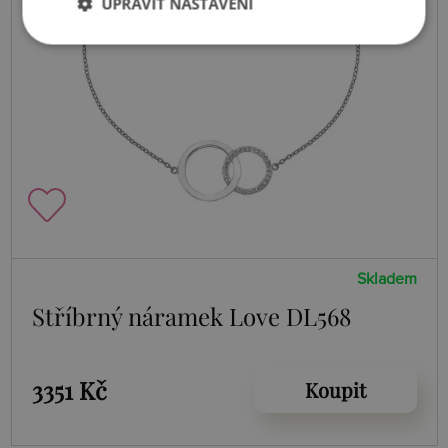
UPRAVIT NASTAVENÍ
Skladem
Stříbrný náramek Love DL568
3351 Kč
Koupit