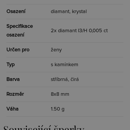
Osazení
diamant, krystal
Specifikace
2x diamant I3/H 0,005 ct
osazení
Určen pro
ženy
Typ
s kamínkem
Barva
stříbrná, čirá
Rozměr
8x8 mm
Váha
1.50 g
Související šperky