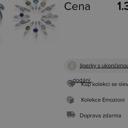
Cena
1.
šperky s ukončenou
dodání.
Kup kolekci se sle
Kolekce Emozioni
Doprava zdarma