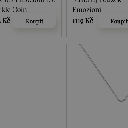
rkle Coin
Emozioni
Intermittent Silve
5 Kč
1119 Kč
Koupit
Koupit