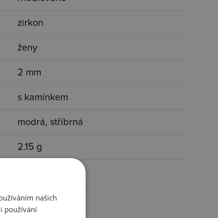
zirkon
ženy
2 mm
s kamínkem
modrá, stříbrná
2.15 g
6 mm
Používáním našich
i používání