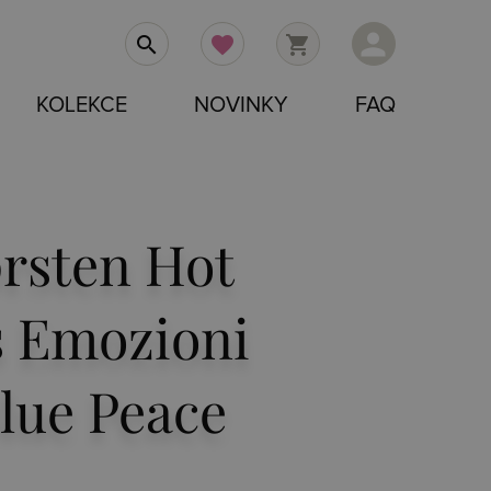
person
search
favorite
shopping_cart
KOLEKCE
NOVINKY
FAQ
prsten Hot
 Emozioni
Blue Peace