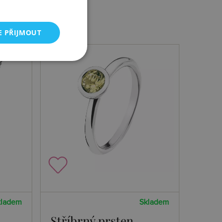
E PŘIJMOUT
kladem
Skladem
Stříbrný prsten