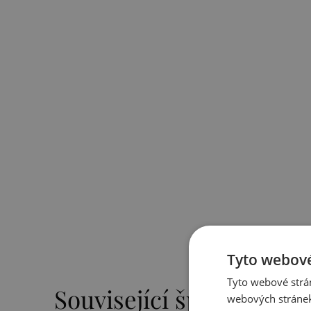
Tyto webové
Tyto webové strán
Související šperky
webových stránek