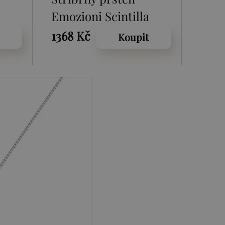
Emozioni Scintilla
r 45
Peridot Nature
1368 Kč
Koupit