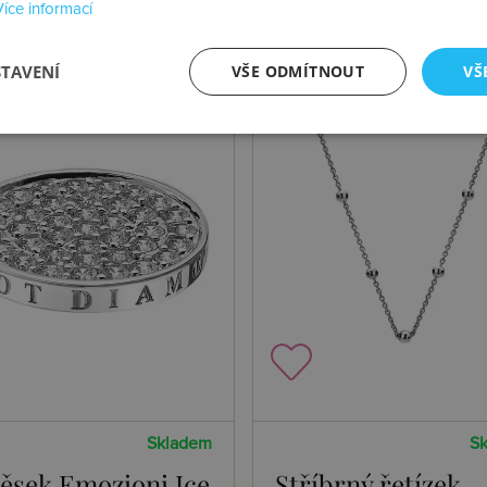
Více informací
STAVENÍ
VŠE ODMÍTNOUT
VŠ
Skladem
S
věsek Emozioni Ice
Stříbrný řetízek