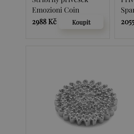
Emozioni Coin
Spa
Keeper Silver
2988 Kč
205
Koupit