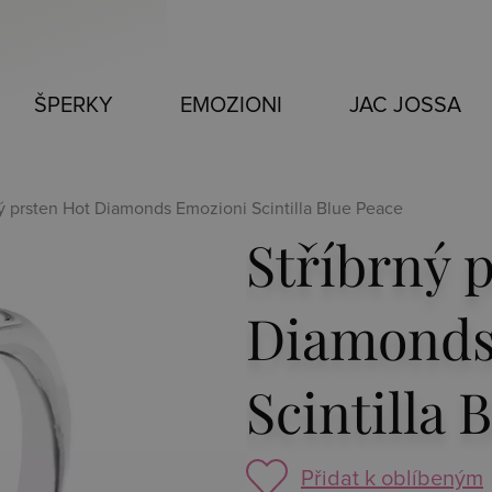
ŠPERKY
EMOZIONI
JAC JOSSA
ný prsten Hot Diamonds Emozioni Scintilla Blue Peace
Stříbrný 
Diamonds
Scintilla 
Přidat k oblíbeným