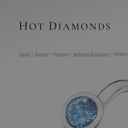
Úvod
>
Šperky
>
Prsteny
>
kolekce Emozioni
> Stříbr