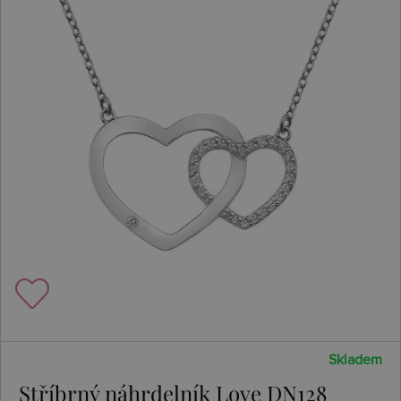
Skladem
Stříbrný náhrdelník Love DN128