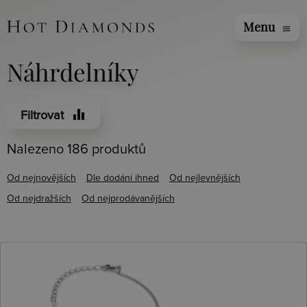
Menu
menu
Náhrdelníky
equalizer
Filtrovat
Nalezeno 186 produktů
Od nejnovějších
Dle dodání ihned
Od nejlevnějších
Od nejdražších
Od nejprodávanějších