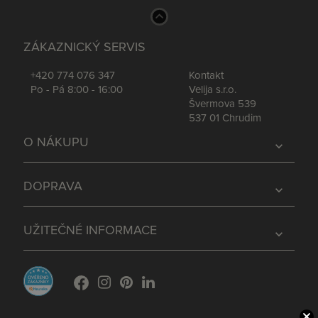
ZÁKAZNICKÝ SERVIS
+420 774 076 347
Kontakt
Po - Pá 8:00 - 16:00
Velija s.r.o.
Švermova 539
537 01 Chrudim
O NÁKUPU
expand_more
DOPRAVA
expand_more
UŽITEČNÉ INFORMACE
expand_more