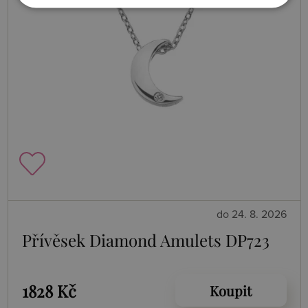
do 24. 8. 2026
Přívěsek Diamond Amulets DP723
1828 Kč
Koupit