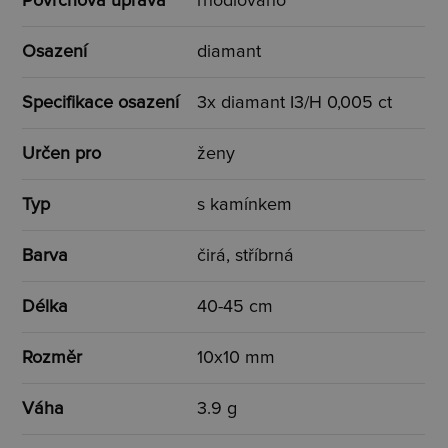
Povrchová úprava
rhodiováno
Osazení
diamant
Specifikace osazení
3x diamant I3/H 0,005 ct
Určen pro
ženy
Typ
s kamínkem
Barva
čirá, stříbrná
Délka
40-45 cm
Rozměr
10x10 mm
Váha
3.9 g