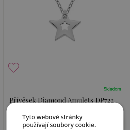
Skladem
Přívěsek Diamond Amulets DP722
Tyto webové stránky
1828 Kč
Koupit
používají soubory cookie.