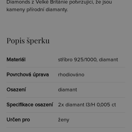
Diamonds z Velké Británie potvrzující, že jsou
kameny přírodní diamanty.
Popis šperku
Materiál
stříbro 925/1000, diamant
Povrchová úprava
rhodiováno
Osazení
diamant
Specifikace osazení
2x diamant I3/H 0,005 ct
Určen pro
ženy