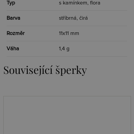
Typ
s kamínkem, flora
Barva
stříbrná, čirá
Rozměr
11x11 mm
Váha
1,4 g
Související šperky