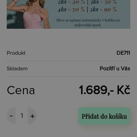
Produkt
DE711
Skladem
Pozítří u Vás
Cena
1.689,- Kč
Přidat do košíku