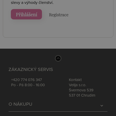
slevy a výhody členství.
Přihlášení
Registrace
ZÁKAZNICKÝ SERVIS
+420 774 076 347
Kontakt
Po - Pá 8:00 - 16:00
Velija s.r.o.
Švermova 539
537 01 Chrudim
O NÁKUPU
expand_more