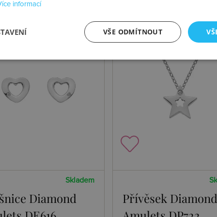
Více informací
STAVENÍ
VŠE ODMÍTNOUT
VŠ
Skladem
S
šnice Diamond
Přívěsek Diamon
lets DE616
Amulets DP722