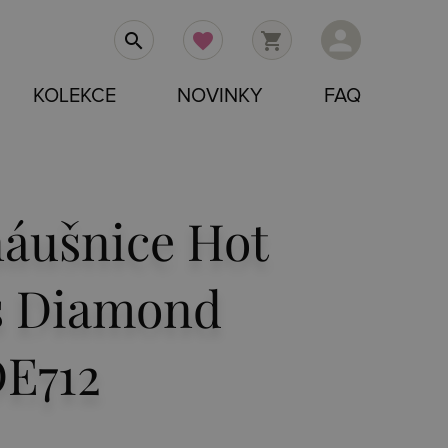
person
search
favorite
shopping_cart
KOLEKCE
NOVINKY
FAQ
náušnice Hot
 Diamond
DE712