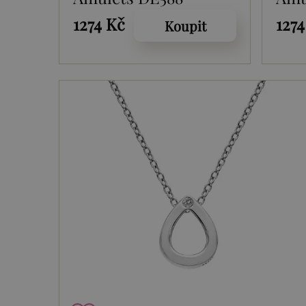
1274 Kč
1274
Koupit