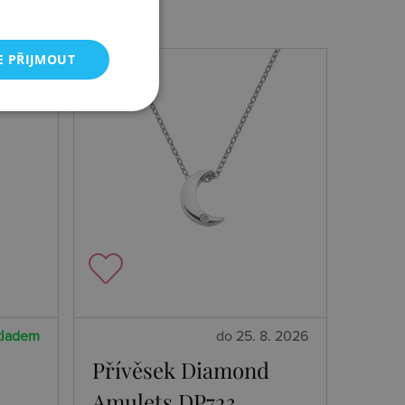
E PŘIJMOUT
kladem
do 25. 8. 2026
d
Přívěsek Diamond
Amulets DP723