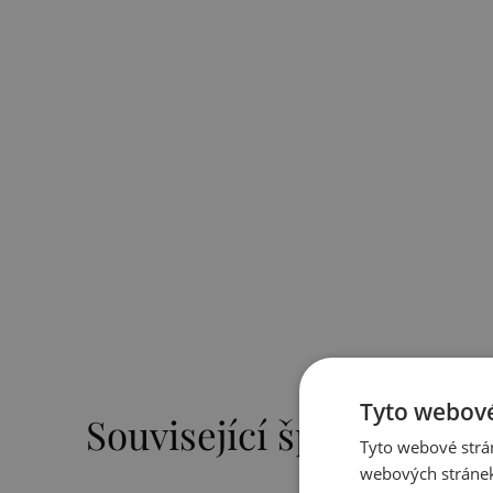
Tyto webové
Související šperky
Tyto webové strán
webových stránek