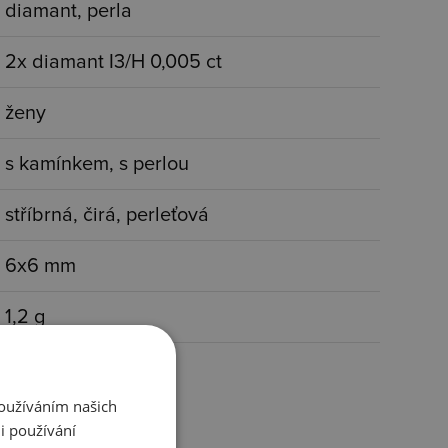
diamant, perla
2x diamant I3/H 0,005 ct
ženy
s kamínkem, s perlou
stříbrná, čirá, perleťová
6x6 mm
1,2 g
Používáním našich
i používání