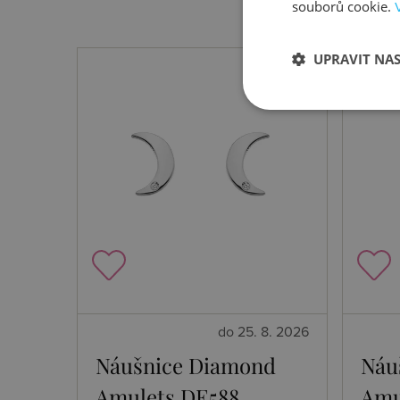
souborů cookie.
UPRAVIT NA
do 25. 8. 2026
Náušnice Diamond
Náu
Amulets DE588
Amu