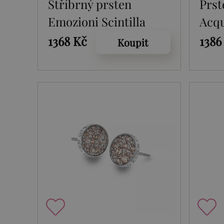
Stříbrný prsten
Prst
Emozioni Scintilla
Acq
Blue Peace
1368 Kč
1386
Koupit