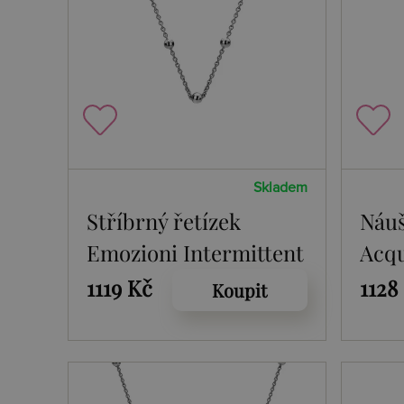
Skladem
Stříbrný řetízek
Náuš
Emozioni Intermittent
Acq
Silver 45
1119 Kč
1128
Koupit