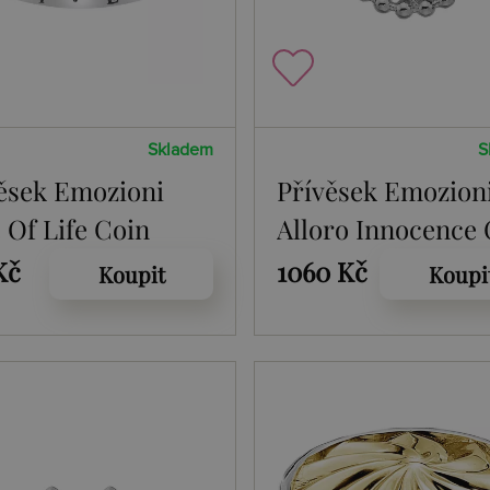
Skladem
S
ěsek Emozioni
Přívěsek Emozion
 Of Life Coin
Alloro Innocence 
456
Kč
1060 Kč
Koupit
Koupi