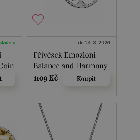
kladem
do 24. 8. 2026
i
Přívěsek Emozioni
Coin
Balance and Harmony
RG Coin EC479
1109 Kč
t
Koupit