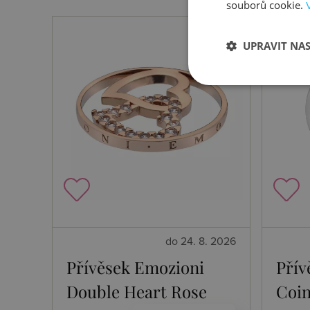
souborů cookie.
UPRAVIT NA
do 24. 8. 2026
Přívěsek Emozioni
Přív
Double Heart Rose
Coin