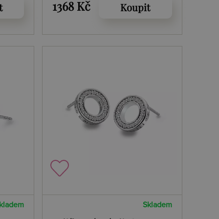
Violet Spirituality
1368 Kč
t
Koupit
kladem
Skladem