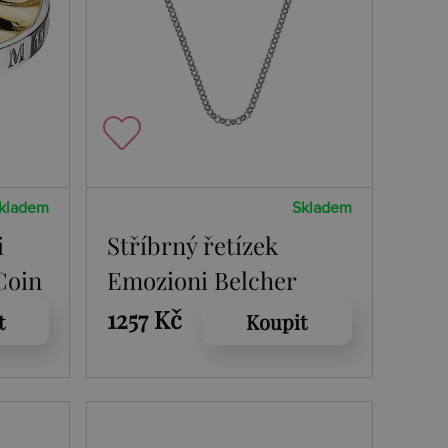
kladem
Skladem
i
Stříbrný řetízek
Coin
Emozioni Belcher
Silver 61
1257 Kč
t
Koupit