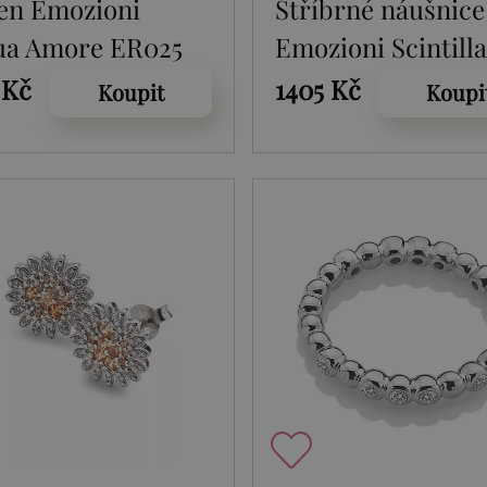
en Emozioni
Stříbrné náušnice
ua Amore ER025
Emozioni Scintill
 Kč
1405 Kč
Koupit
Koupi