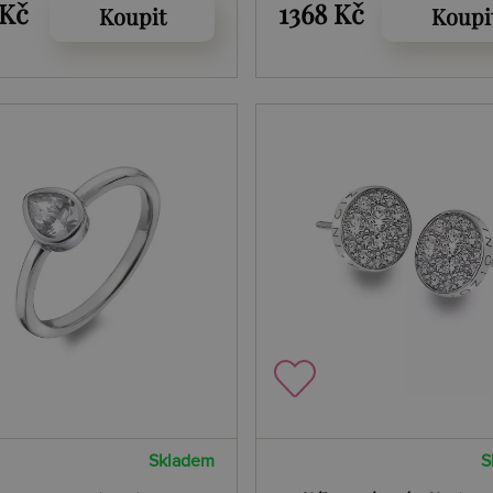
Peridot Nature
 Kč
1368 Kč
Koupit
Koupi
Skladem
S