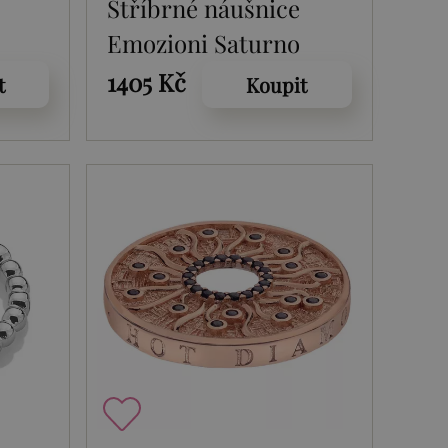
Stříbrné náušnice
a
Emozioni Saturno
Clear
1405 Kč
t
Koupit