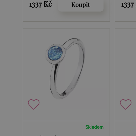
Gold Coin
1337 Kč
1337
Koupit
Skladem